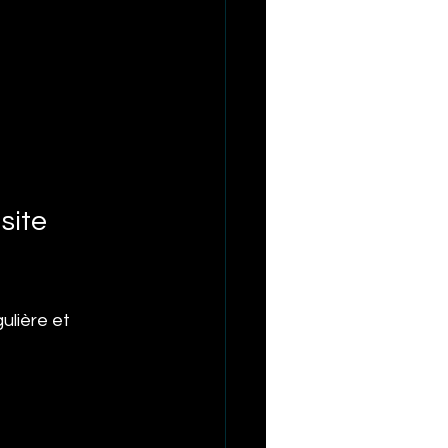
e
site 
ulière et 