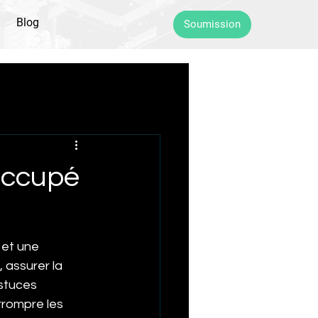
Blog
Soumission
 occupé
et une 
 assurer la 
astuces 
rrompre les 