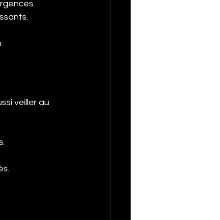
urgences.
assants.
.
si veiller au 
s.
és.