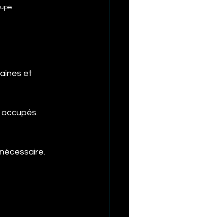
cupé
aines et 
s occupés.
 nécessaire.