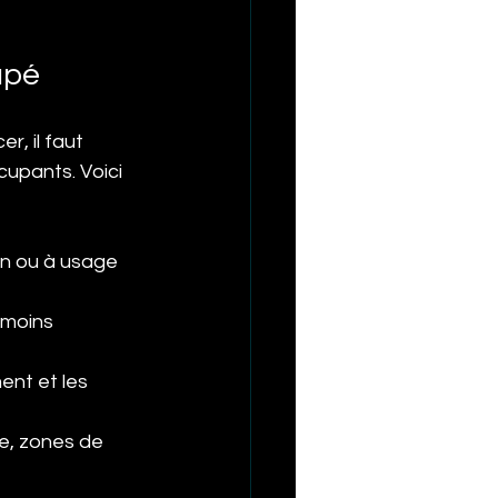
upé
, il faut 
cupants. Voici 
on ou à usage 
 moins 
ent et les 
re, zones de 