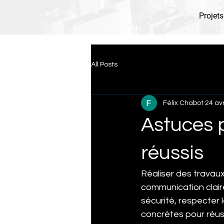
Projets
All Posts
Félix Chabot
24 avr
Astuces 
réussis
Réaliser des travau
communication claire
sécurité, respecter l
concrètes pour réuss