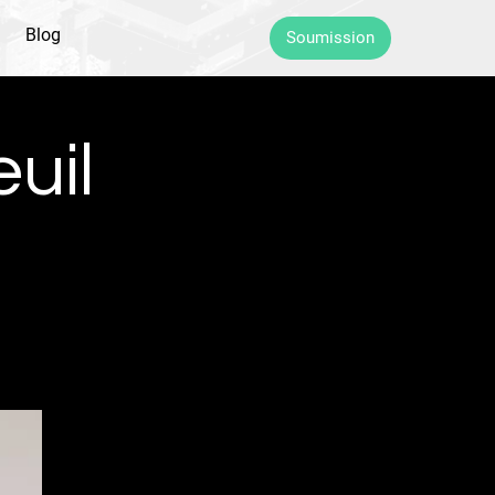
Blog
Soumission
uil